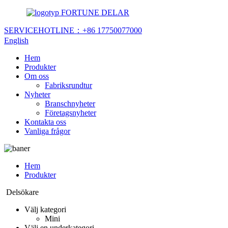
FORTUNE DELAR
SERVICEHOTLINE：
+86 17750077000
English
Hem
Produkter
Om oss
Fabriksrundtur
Nyheter
Branschnyheter
Företagsnyheter
Kontakta oss
Vanliga frågor
Hem
Produkter
Delsökare
Välj kategori
Mini
Välj en underkategori