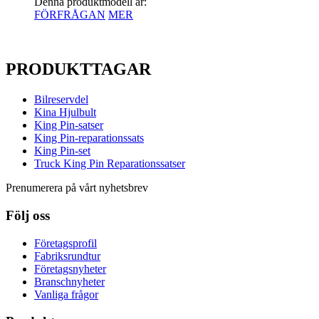
Denna produktmodell är:
FÖRFRÅGAN
MER
PRODUKTTAGAR
Bilreservdel
Kina Hjulbult
King Pin-satser
King Pin-reparationssats
King Pin-set
Truck King Pin Reparationssatser
Prenumerera på vårt nyhetsbrev
Följ oss
Företagsprofil
Fabriksrundtur
Företagsnyheter
Branschnyheter
Vanliga frågor