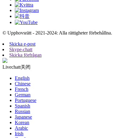
© Upphovsrätt - 2021-2024: Alla rättigheter förbehållna.
Skicka e-post
Skype-chatt
Skicka förfrågan
Livechatt
关闭
English
Chinese
French
German
Portuguese
Spanish
Russian
Japanese
Korean
Arabic
Irish