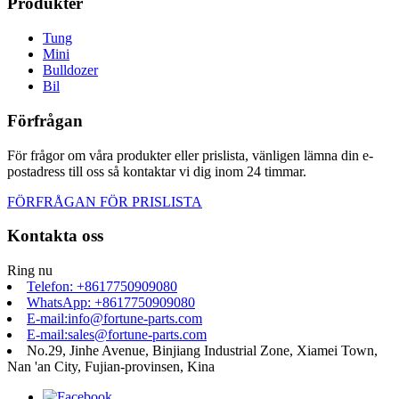
Produkter
Tung
Mini
Bulldozer
Bil
Förfrågan
För frågor om våra produkter eller prislista, vänligen lämna din e-
postadress till oss så kontaktar vi dig inom 24 timmar.
FÖRFRÅGAN FÖR PRISLISTA
Kontakta oss
Ring nu
Telefon: +8617750909080
WhatsApp: +8617750909080
E-mail:info@fortune-parts.com
E-mail:sales@fortune-parts.com
No.29, Jinhe Avenue, Binjiang Industrial Zone, Xiamei Town,
Nan 'an City, Fujian-provinsen, Kina