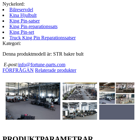
Nyckelord:
Bilreservdel
Kina Hjulbult
King Pin-satser
King Pin-reparationssats
King Pin-set
Truck King Pin Reparationssatser
Kategori:
Denna produktmodell är: STR bakre bult
E-post:
info@fortune-parts.com
FÖRFRÅGAN
Relaterade produkter
PRODUKTPARAMETRAR